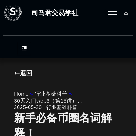
跳
至
司马君交易学社
内
容
返回
Home
»
行业基础科普
»
30天入门web3（第15讲）…
2025-05-20
行业基础科普
新手必备币圈名词解
释！