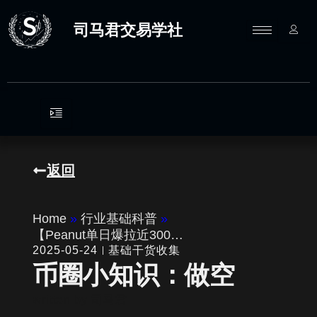
跳
至
司马君交易学社
内
容
返回
Home
»
行业基础科普
»
【Peanut单日爆拉近300…
2025-05-24
基础干货收集
币圈小知识：做空
written by
司马君