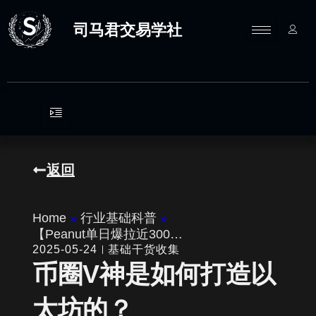
跳
至
司马君交易学社
内
容
返回
Home
»
行业基础科普
»
【Peanut单日爆拉近300…
2025-05-24
基础干货收集
币圈V神是如何打造以
太坊的？