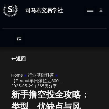
跳
至
司马君交易学社
内
容
返回
Home
»
行业基础科普
»
【Peanut单日爆拉近300…
2025-05-29
365天分享
新手撸空投全攻略：
类型、优缺点与风