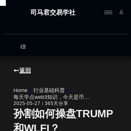
跳
至
司马君交易学社
内
容
返回
Home
»
行业基础科普
»
每天学点web3知识，今天是币…
2025-05-27
365天分享
孙割如何操盘TRUMP
和WLFI？