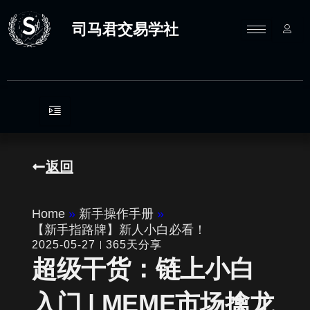
跳
至
司马君交易学社
内
容
返回
Home
»
新手操作手册
»
【新手指路牌】新人小白必看！
2025-05-27
365天分享
超级干货：链上小白
入门 | MEME市场擒龙