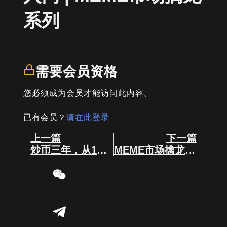
系列
written by
司马君
需要会员资格
您必须成为会员才能访问此内容。
已有会员？
请在此登录
Prev
Next
上一篇
下一篇
炒币三年，从1万到1000万的心得！
MEME市场擒龙二：如何具体的找“庄”吸筹追踪 | 擅用链上工具