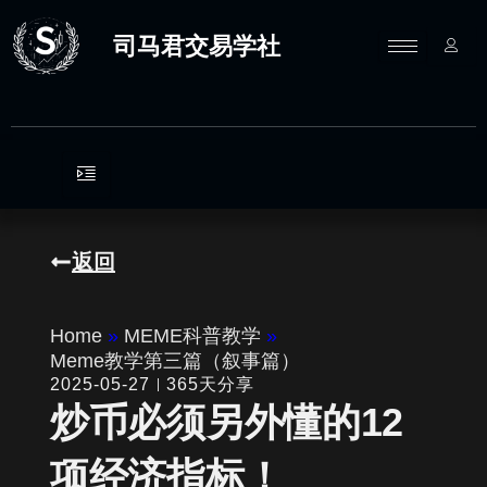
跳
至
司马君交易学社
内
容
返回
Home
»
MEME科普教学
»
Meme教学第三篇（叙事篇）
2025-05-27
365天分享
炒币必须另外懂的12
项经济指标！