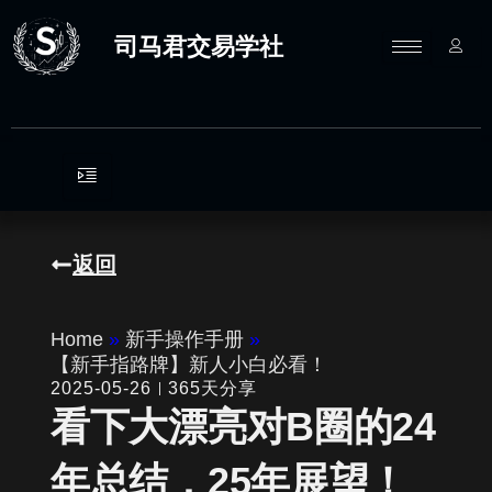
跳
至
司马君交易学社
内
容
返回
Home
»
新手操作手册
»
【新手指路牌】新人小白必看！
2025-05-26
365天分享
看下大漂亮对B圈的24
年总结，25年展望！