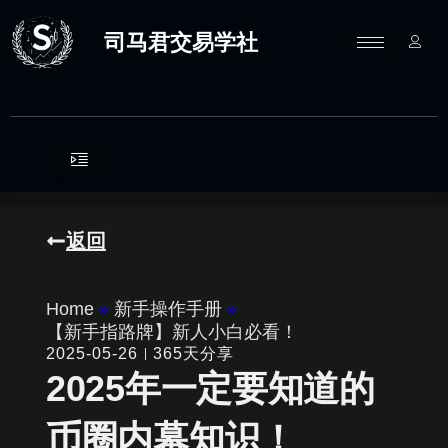
跳
至
司马君交易学社
内
容
返回
Home
»
新手操作手册
»
【新手指路牌】新人小白必看！
2025-05-26
365天分享
2025年一定要知道的
币圈内幕知识！