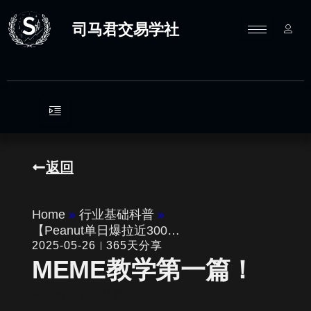
跳
至
司马君交易学社
内
容
返回
Home
»
行业基础科普
»
【Peanut单日爆拉近300…
2025-05-26
365天分享
MEME教学第一篇！
written by
司马君