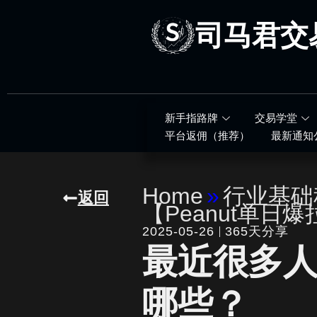
跳
至
司马君交
内
容
新手指路牌
交易学堂
平台返佣（推荐）
最新通知
Home
»
行业基础
返回
【Peanut单日爆
2025-05-26
365天分享
最近很多人
哪些？