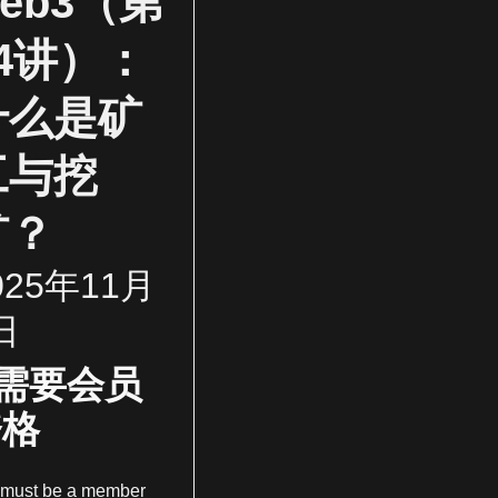
eb3（第
14讲）：
什么是矿
工与挖
矿？
025年11月
日
需要会员
资格
 must be a member