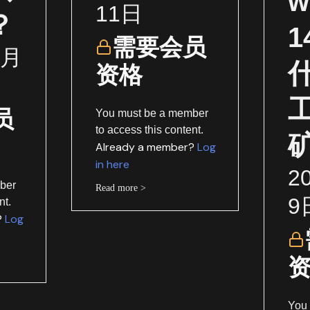
w
11日
？
需要会员
1月
资格
员
You must be a member
to access this content.
Already a member?
Log
in here
2
ber
Read more >
9
nt.
?
Log
You