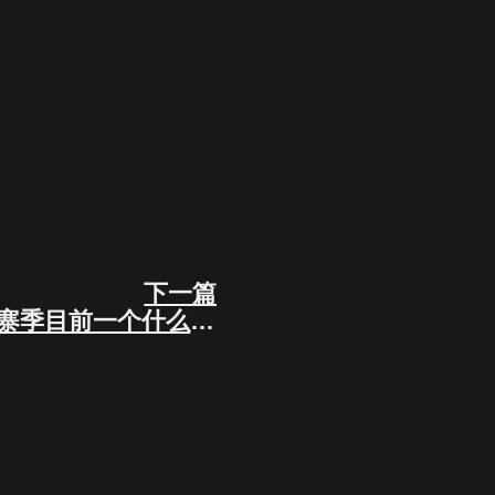
下一篇
Next
以庄家视角来判断山寨季目前一个什么阶段？