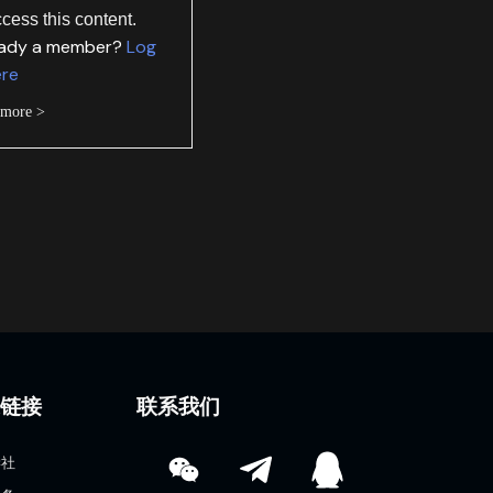
ccess this content.
eady a member?
Log
ere
 more >
速链接
联系我们
学社