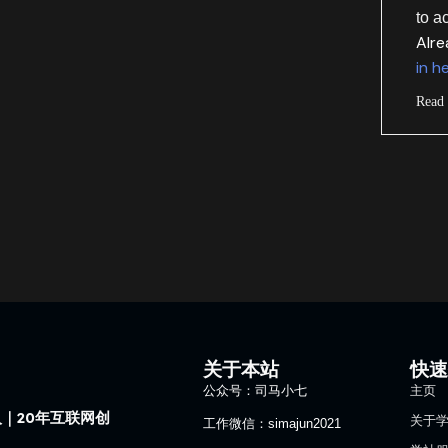
to a
Alr
in h
Read
关于本站
快
公众号：司马小七
主页
｜20年互联网创
关于
工作微信：simajun2021