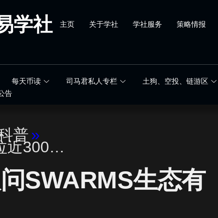
易学社
主页
关于学社
学社服务
策略情报
每天币读
司马君私人专栏
土狗、空投、链游区
公告
科普
»
拉近300…
问SWARMS生态有