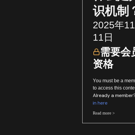
识机制
2025年1
11日
需要会
资格
You must be a mem
to access this conte
Already a member
in here
Read more >