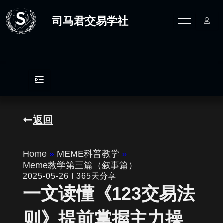
跳
至
司马君交易学社
内
容
返回
Home
»
MEME科普教学
»
Meme教学第三篇（叙事篇）
2025-05-26
365天分享
一文读懂《123交易法
则》提前掌握主力操