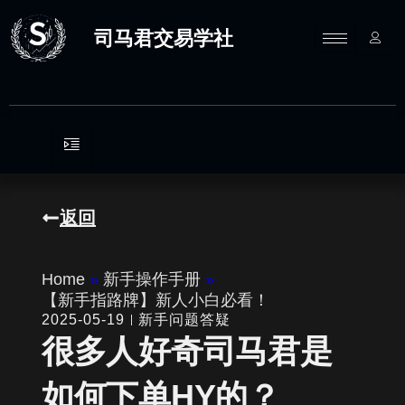
跳
至
司马君交易学社
内
容
返回
Home
»
新手操作手册
»
【新手指路牌】新人小白必看！
2025-05-19
新手问题答疑
很多人好奇司马君是
如何下单HY的？