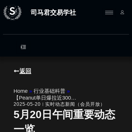
跳
至
司马君交易学社
内
容
返回
Home
»
行业基础科普
»
【Peanut单日爆拉近300…
2025-05-20
实时动态新闻（会员开放）
5月20日午间重要动态
一览