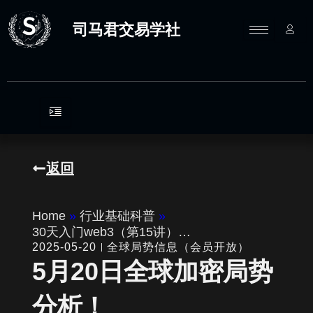
跳
至
司马君交易学社
内
容
返回
Home
»
行业基础科普
»
30天入门web3（第15讲）…
2025-05-20
全球局势信息（会员开放）
5月20日全球加密局势
分析！