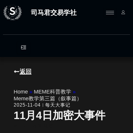
跳
至
司马君交易学社
内
容
返回
Home
»
MEME科普教学
»
Meme教学第三篇（叙事篇）
2025-11-04
每天大事记
11月4日加密大事件
written by
司马君