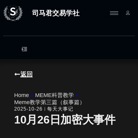
跳
至
司马君交易学社
内
容
返回
Home
»
MEME科普教学
»
Meme教学第三篇（叙事篇）
2025-10-26
每天大事记
10月26日加密大事件
written by
司马君