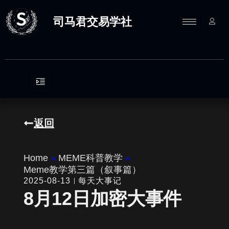
跳
至
司马君交易学社
内
容
返回
Home
»
MEME科普教学
»
Meme教学第三篇（叙事篇）
2025-08-13
每天大事记
8月12日加密大事件
written by
司马君