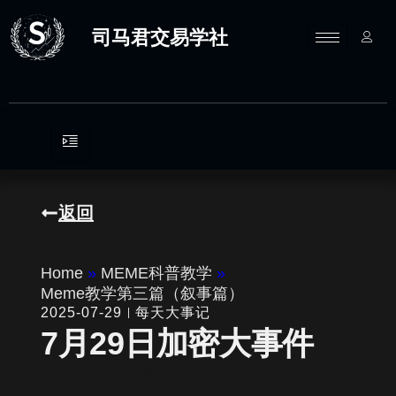
跳
至
司马君交易学社
内
容
返回
Home
»
MEME科普教学
»
Meme教学第三篇（叙事篇）
2025-07-29
每天大事记
7月29日加密大事件
written by
司马君