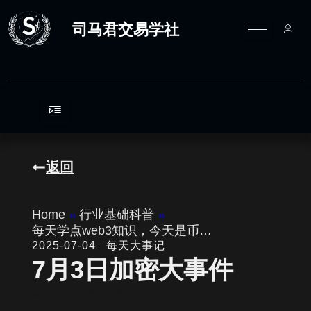
跳
至
司马君交易学社
内
容
返回
Home
»
行业基础科普
»
每天学点web3知识，今天是币…
2025-07-04
每天大事记
7月3日加密大事件
written by
司马君