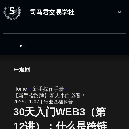
跳
至
司马君交易学社
内
容
返回
Home
»
新手操作手册
»
【新手指路牌】新人小白必看！
2025-11-07
行业基础科普
30天入门WEB3（第
12讲）：什么是跨链