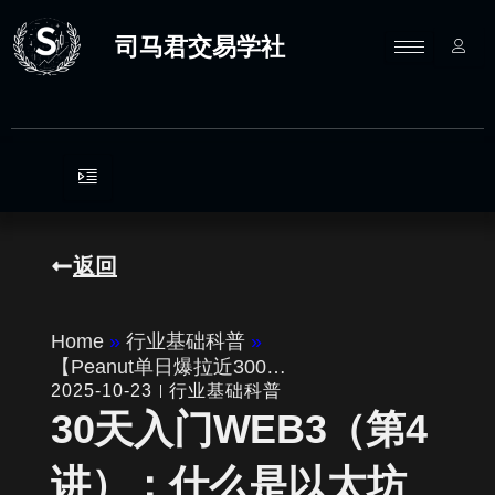
跳
至
司马君交易学社
内
容
返回
Home
»
行业基础科普
»
【Peanut单日爆拉近300…
2025-10-23
行业基础科普
30天入门WEB3（第4
讲）：什么是以太坊