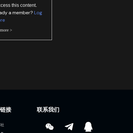
ccess this content.
eady a member?
Log
ere
 more >
速链接
联系我们
学社