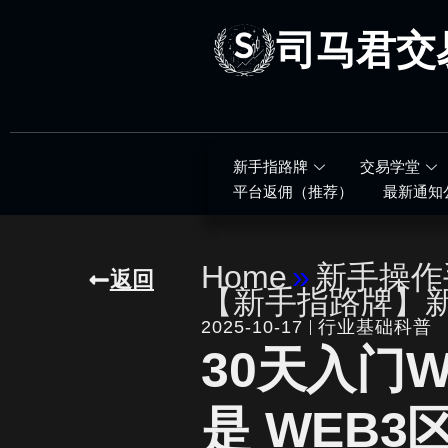
跳
至
司马君交
内
容
新手指路牌
交易学堂
平台返佣（推荐）
最新通知
Home
»
新手操作
返回
【新手指路牌】
2025-10-17
行业基础科普
30天入门
是 WEB3