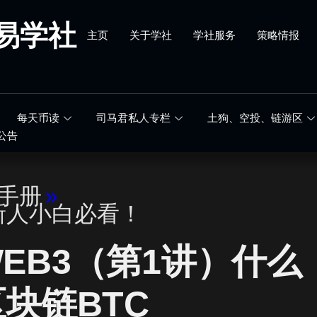
易学社
主页
关于学社
学社服务
策略情报
每天币读
司马君私人专栏
土狗、空投、链游区
公告
手册
»
新人小白必看！
WEB3（第1讲）什么
区块链BTC