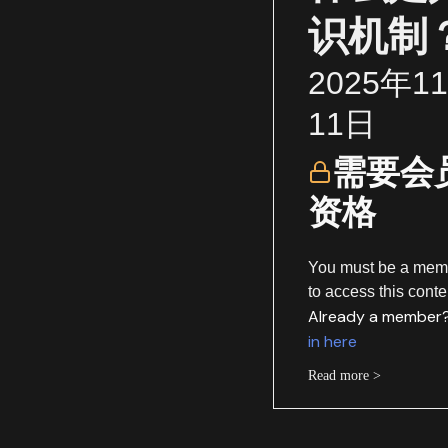
识机制
2025年1
11日
需要会
资格
You must be a mem
to access this conte
Already a member
in here
Read more >