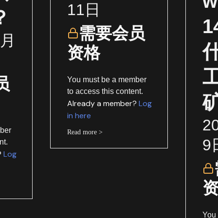
w
11日
？
需要会员
1月
资格
员
You must be a member
to access this content.
Already a member?
Log
in here
2
ber
Read more >
9
nt.
?
Log
You