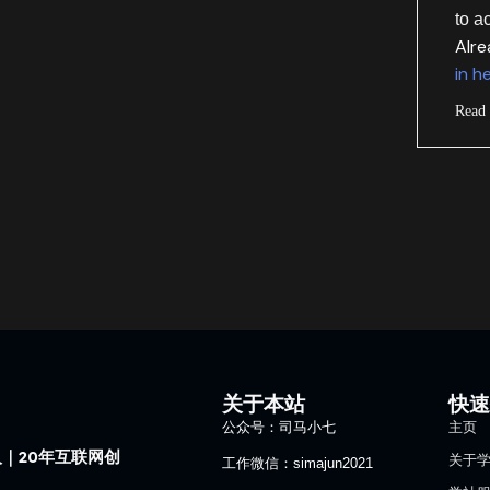
to a
Alr
in h
Read
关于本站
快
公众号：司马小七
主页
｜20年互联网创
关于
工作微信：simajun2021