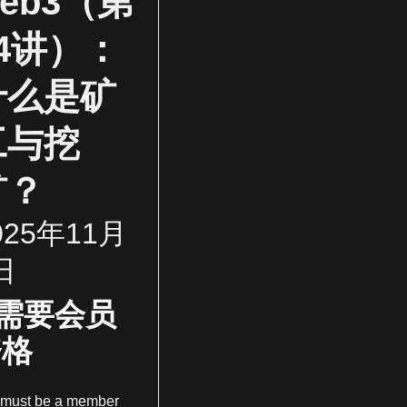
eb3（第
14讲）：
什么是矿
工与挖
矿？
025年11月
日
需要会员
资格
 must be a member