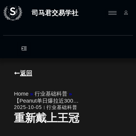
跳
至
司马君交易学社
内
容
返回
Home
»
行业基础科普
»
【Peanut单日爆拉近300…
2025-10-05
行业基础科普
重新戴上王冠
written by
司马君