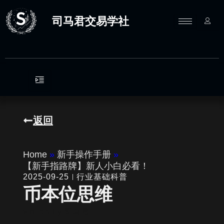
跳
至
司马君交易学社
内
容
返回
Home
»
新手操作手册
»
【新手指路牌】新人小白必看！
2025-09-25
行业基础科普
币本位思维
written by
司马君