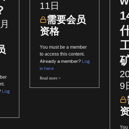
w
11日
？
需要会员
1月
资格
员
You must be a member
to access this content.
Already a member?
Log
in here
2
ber
Read more >
9
nt.
?
Log
You