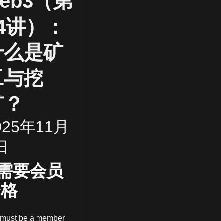
eb3（第
14讲）：
什么是矿
工与挖
矿？
025年11月
日
需要会员
资格
 must be a member