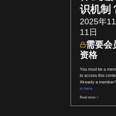
识机制
2025年1
11日
需要会
资格
You must be a mem
to access this conte
Already a member
in here
Read more >