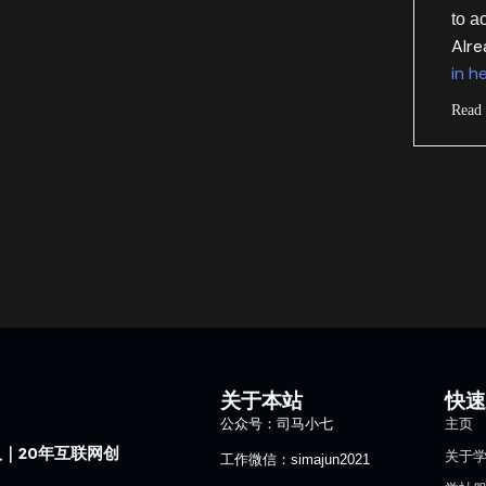
to a
Alr
in h
Read
关于本站
快
公众号：司马小七
主页
｜20年互联网创
关于
工作微信：simajun2021