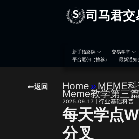
跳
至
司马君交
内
容
新手指路牌
交易学堂
平台返佣（推荐）
最新通知
Home
»
MEME
返回
Meme教学第三
2025-09-17
行业基础科普
每天学点W
分叉