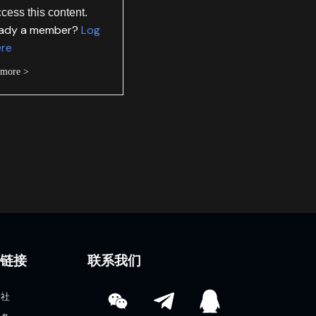
ccess this content.
eady a member?
Log
ere
 more >
速链接
联系我们
学社