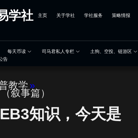
易学社
主页
关于学社
学社服务
策略情报
每天币读
司马君私人专栏
土狗、空投、链游区
公告
科普教学
»
篇（叙事篇）
EB3知识，今天是