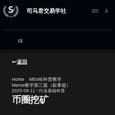
跳
至
司马君交易学社
内
容
返回
Home
»
MEME科普教学
»
Meme教学第三篇（叙事篇）
2025-09-11
行业基础科普
币圈挖矿
written by
司马君