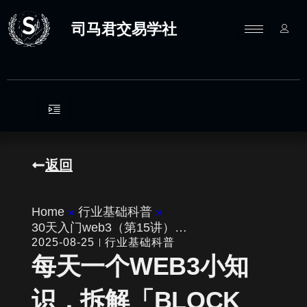
跳
至
司马君交易学社
内
容
返回
Home
»
行业基础科普
»
30天入门web3（第15讲）…
2025-08-25
行业基础科普
每天一个WEB3小知
识，拆解「BLOCK