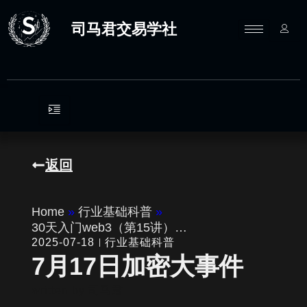
跳
至
司马君交易学社
内
容
返回
Home
»
行业基础科普
»
30天入门web3（第15讲）…
2025-07-18
行业基础科普
7月17日加密大事件
written by
司马君