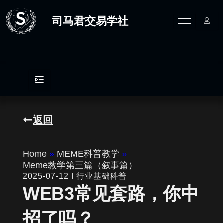
跳
至
司马君交易学社
内
容
返回
Home
»
MEME科普教学
»
Meme教学第三篇（叙事篇）
2025-07-12
行业基础科普
WEB3常见套路，你中
招了吗？