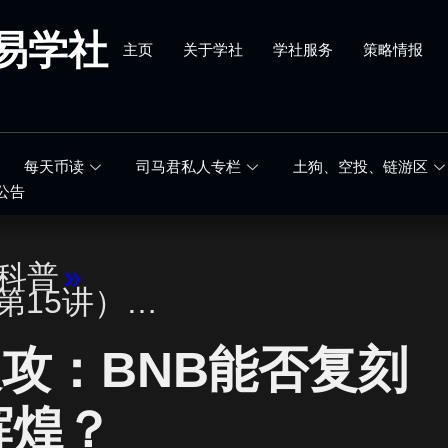
易学社
主页
关于学社
学社服务
策略情报
每天币读
司马君私人专栏
土狗、空投、链游区
公告
科普
»
（第15讲）…
攻：BNB能否复刻
辉煌？