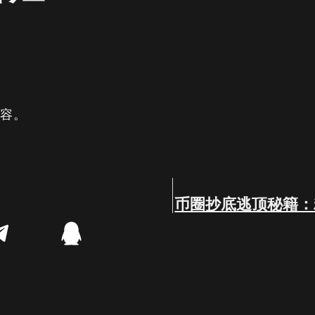
内容。
币圈抄底逃顶秘籍：