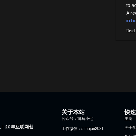
to a
Alr
in h
Read
关于本站
快
公众号：司马小七
主页
｜20年互联网创
关于
工作微信：simajun2021