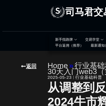
跳
至
司马君交
内
容
新手指路牌
交易学堂
平台返佣（推荐）
最新通知
Home
»
行业基础
返回
30天入门web3
2025-05-23
行业基础科普
从调整到反
2024牛市