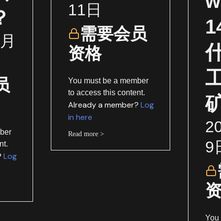
w
11日
？
需要会员
1月
资格
员
You must be a member
to access this content.
Already a member?
Log
in here
2
ber
Read more >
9
nt.
?
Log
You