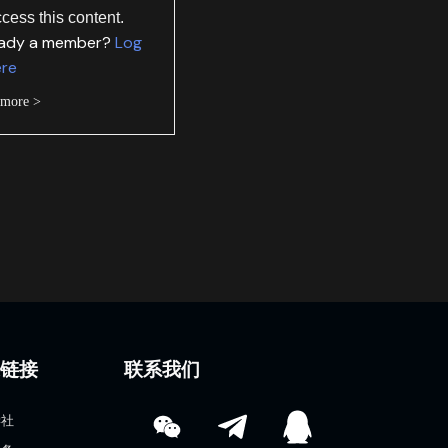
ccess this content.
eady a member?
Log
ere
 more >
速链接
联系我们
学社