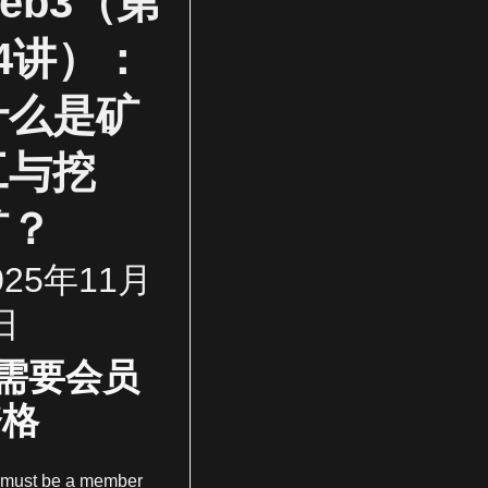
eb3（第
14讲）：
什么是矿
工与挖
矿？
025年11月
日
需要会员
资格
 must be a member