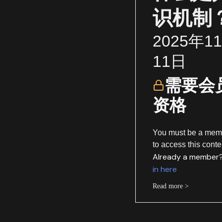
识机制
2025年1
11日
需要会
资格
You must be a mem
to access this conte
Already a member
in here
Read more >