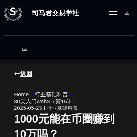
跳
至
司马君交易学社
内
容
返回
Home
»
行业基础科普
»
30天入门web3（第15讲）…
2025-05-23
行业基础科普
1000元能在币圈赚到
10万吗？