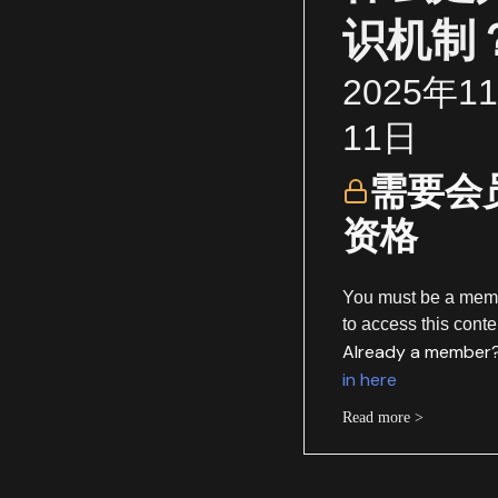
识机制
2025年1
11日
需要会
资格
You must be a mem
to access this conte
Already a member
in here
Read more >