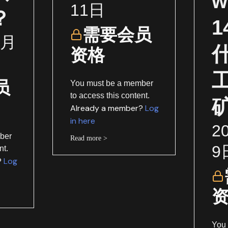
w
11日
？
需要会员
1月
资格
员
You must be a member
to access this content.
Already a member?
Log
in here
2
ber
Read more >
9
nt.
?
Log
You