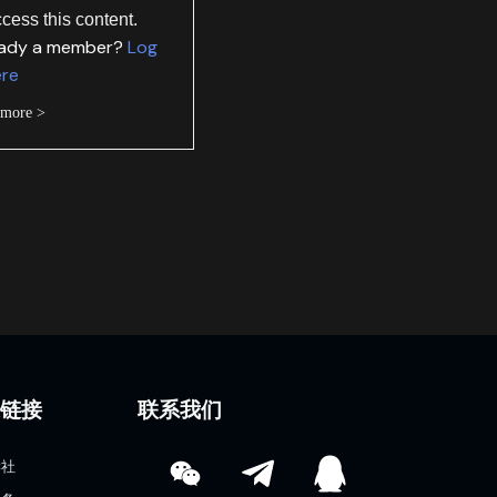
ccess this content.
eady a member?
Log
ere
 more >
速链接
联系我们
学社