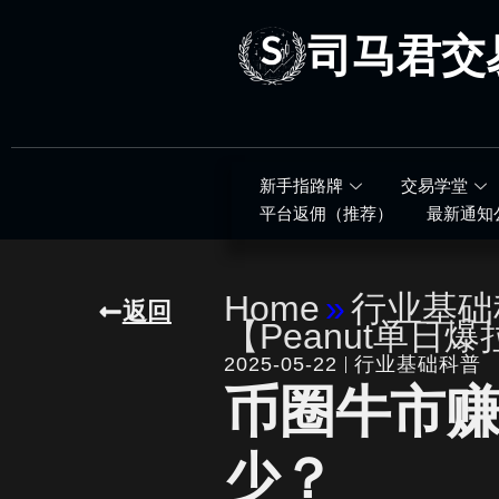
跳
至
司马君交
内
容
新手指路牌
交易学堂
平台返佣（推荐）
最新通知
Home
»
行业基础
返回
【Peanut单日爆
2025-05-22
行业基础科普
币圈牛市
少？