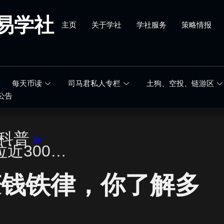
易学社
主页
关于学社
学社服务
策略情报
每天币读
司马君私人专栏
土狗、空投、链游区
公告
科普
»
拉近300…
赚钱铁律，你了解多