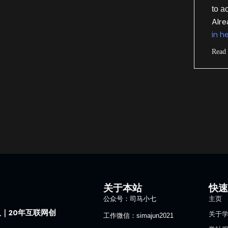
to a
Alr
in h
Read
关于本站
快
公众号：司马小七
主页
｜20年互联网创
关于
工作微信：simajun2021