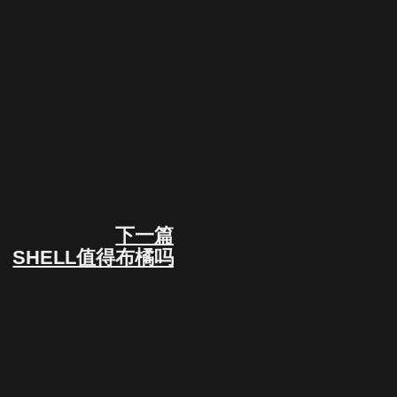
下一篇
Next
SHELL值得布橘吗