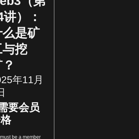
eb3（第
14讲）：
什么是矿
工与挖
矿？
025年11月
日
需要会员
资格
 must be a member