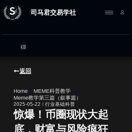
跳
至
司马君交易学社
内
容
返回
Home
»
MEME科普教学
»
Meme教学第三篇（叙事篇）
2025-05-22
行业基础科普
惊爆！币圈现状大起
底，财富与风险疯狂