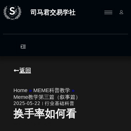
跳
至
司马君交易学社
内
容
返回
Home
»
MEME科普教学
»
Meme教学第三篇（叙事篇）
2025-05-22
行业基础科普
换手率如何看
written by
司马君