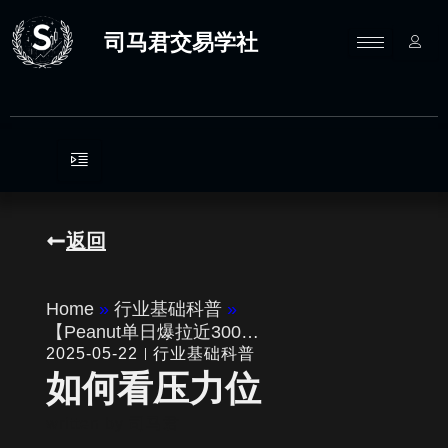
跳
至
司马君交易学社
内
容
返回
Home
»
行业基础科普
»
【Peanut单日爆拉近300…
2025-05-22
行业基础科普
如何看压力位
written by
司马君