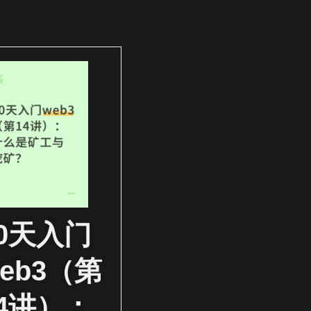
30天入门
eb3（第
14讲）：