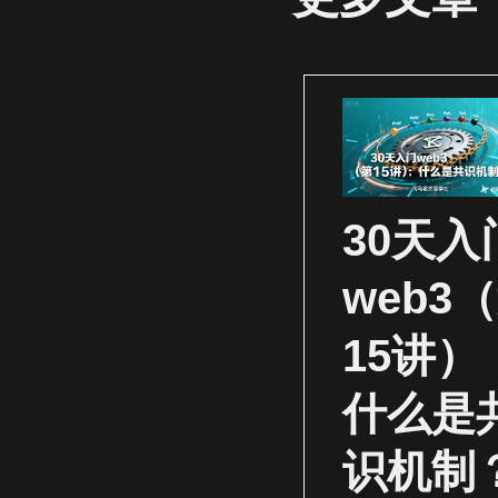
30天入
web3
15讲）
什么是
识机制