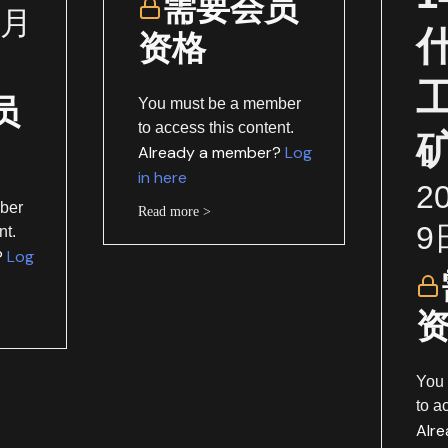
需要会员
1月
资格
员
You must be a member
to access this content.
Already a member?
Log
in here
2
ber
Read more >
9
nt.
?
Log
You
to a
Alr