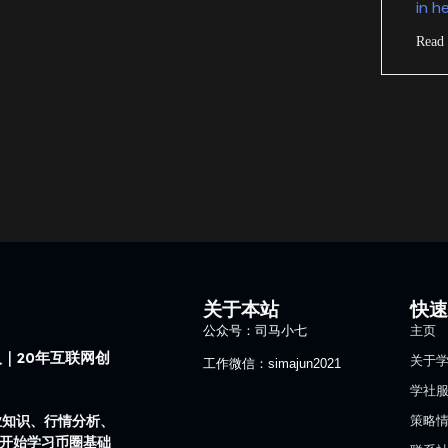
in h
Read
关于本站
快
公众号：司马小七
主页
｜20年互联网创
关于
工作微信：simajun2021
学社
业知识、行情分析、
策略
1开始学习币圈基础