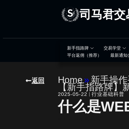
跳
至
司马君交
内
容
新手指路牌
交易学堂
平台返佣（推荐）
最新通知
Home
»
新手操作
返回
【新手指路牌】
2025-05-22
行业基础科普
什么是WE
written by
司马君