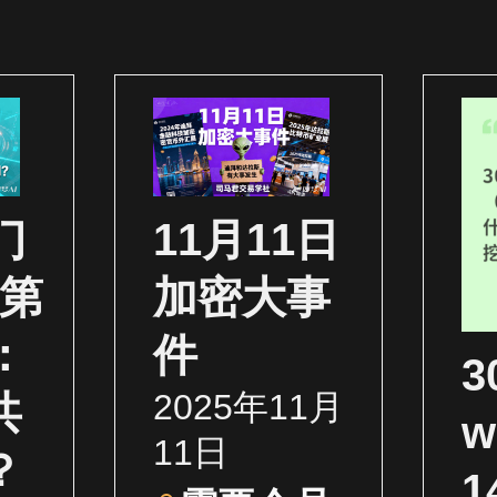
门
11月11日
（第
加密大事
：
件
2025年11月
共
w
11日
？