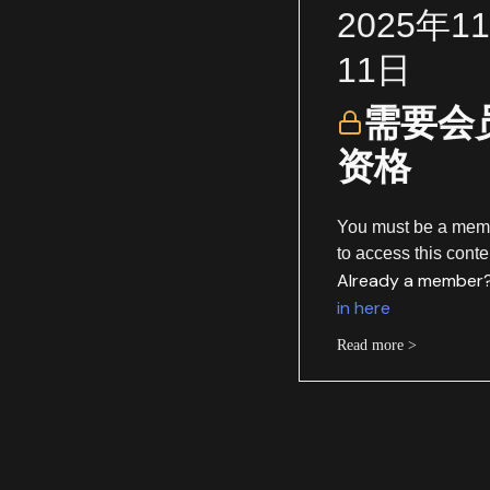
2025年1
11日
需要会
资格
You must be a mem
to access this conte
Already a member
in here
Read more >