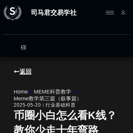
跳
至
司马君交易学社
内
容
返回
Home
»
MEME科普教学
»
Meme教学第三篇（叙事篇）
2025-05-20
行业基础科普
币圈小白怎么看K线？
教你少走十年弯路