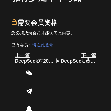
written by
司马君
需要会员资格
您必须成为会员才能访问此内容。
已有会员？
请在此登录
Prev
Next
上一篇
下一篇
DeepSeek对2025十大潜力币推测
问DeepSeek,黄金和比特币那个更有潜力呢？