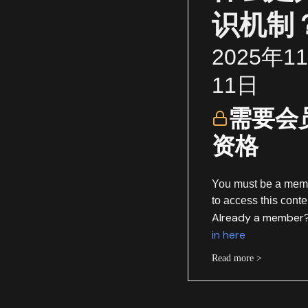
识机制
2025年1
11日
需要会
资格
You must be a mem
to access this conte
Already a member
in here
Read more >