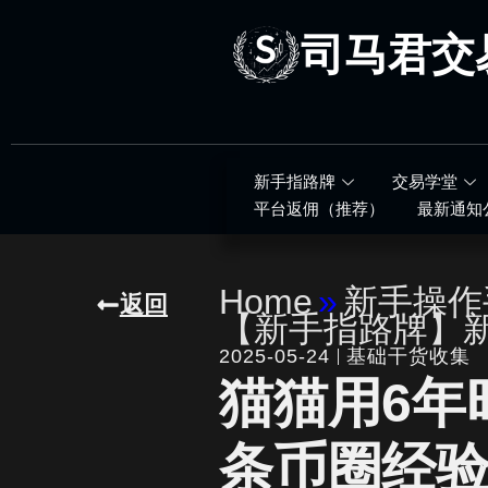
跳
至
司马君交
内
容
新手指路牌
交易学堂
平台返佣（推荐）
最新通知
Home
»
新手操作
返回
【新手指路牌】
2025-05-24
基础干货收集
猫猫用6年
条币圈经