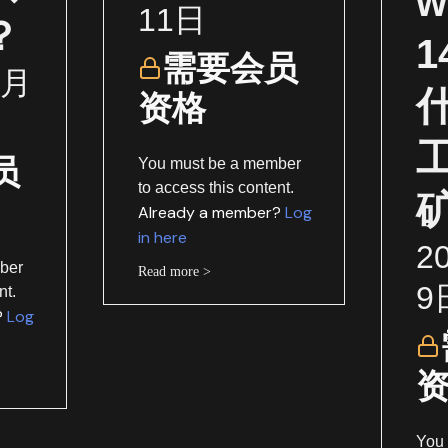
w
11日
？
需要会员
1月
资格
员
You must be a member
to access this content.
Already a member?
Log
in here
2
ber
Read more >
9
nt.
?
Log
You