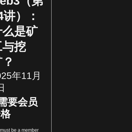
eb3（第
14讲）：
什么是矿
工与挖
矿？
025年11月
日
需要会员
资格
 must be a member