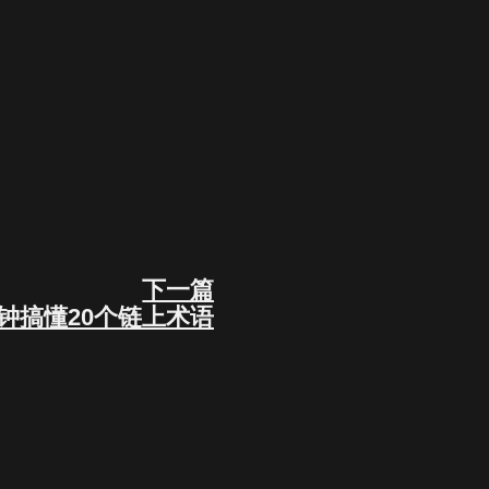
下一篇
Next
钟搞懂20个链上术语