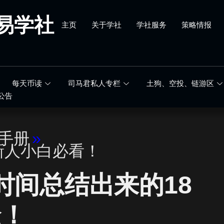
易学社
主页
关于学社
学社服务
策略情报
每天币读
司马君私人专栏
土狗、空投、链游区
公告
手册
»
新人小白必看！
时间总结出来的18
验！