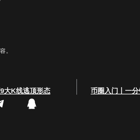
内容。
9大K线逃顶形态
币圈入门丨一分