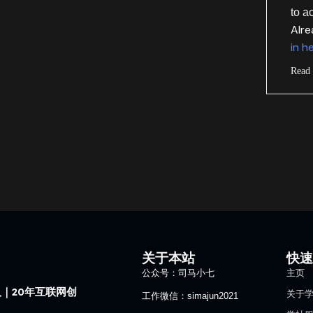
to a
Alr
in h
Read
关于本站
快
公众号：司马小七
主页
｜20年互联网创
关于
工作微信：simajun2021