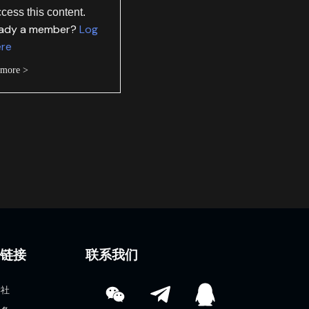
ccess this content.
eady a member?
Log
ere
 more >
速链接
联系我们
学社