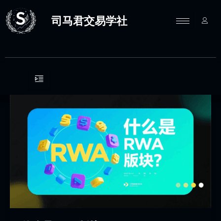
跳
至
司马君交易学社
内
容
什
么
是
RWA
版
块？