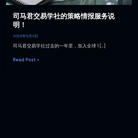
报
服
司马君交易学社的策略情报服务说
务
明！
说
明！
2025年5月11日
司马君交易学社过去的一年里，加入全球 1 […]
Read Post »