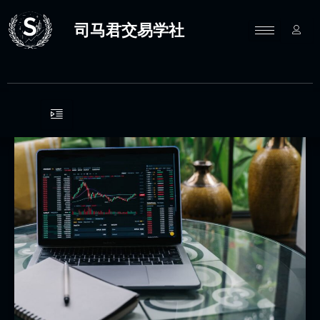
跳
至
司马君交易学社
内
容
司
马
君
交
易
学
社
的
策
略
情