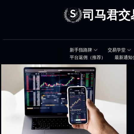
跳
至
司马君交
内
容
新手指路牌
交易学堂
平台返佣（推荐）
最新通知
司
马
君
专
属
平
台
返
佣