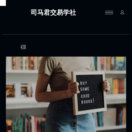
跳
至
司马君交易学社
内
容
司
马
君
社
区
会
员
权
益
说
明！