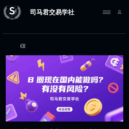
跳
至
司马君交易学社
内
容
1.
B
圈
现
在
国
内
能
做
吗？
有