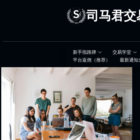
跳
至
司马君交
内
容
新手指路牌
交易学堂
平台返佣（推荐）
最新通知
司
马
君
交
易
学
社
简
介