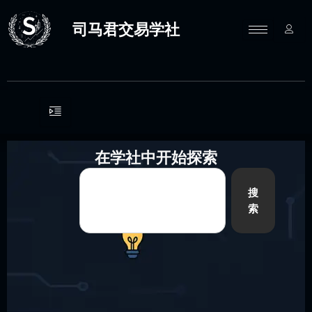
跳
至
司马君交易学社
内
容
在学社中开始探索
Search
搜
索