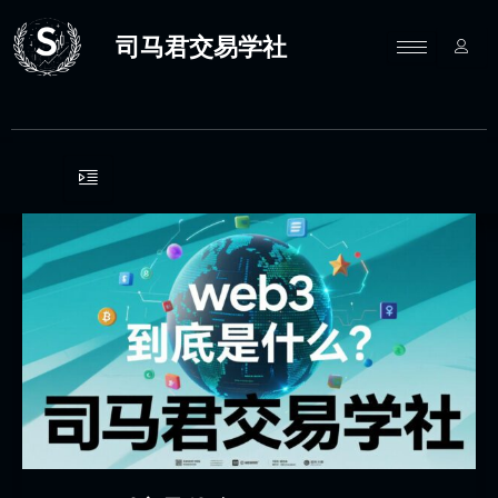
跳
至
司马君交易学社
内
容
web3
到
底
是
什
么？