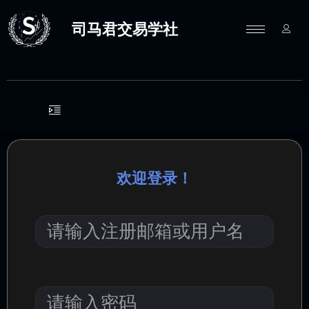
跳
至
司马君交易学社
内
容
欢迎登录！
请
输
入
注
册
邮
请
箱
输