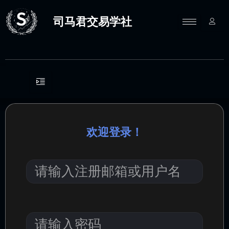
跳
至
司马君交易学社
内
容
欢迎登录！
请
输
入
注
册
邮
请
箱
输