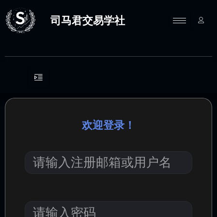
跳
至
司马君交易学社
内
容
欢迎登录！
请
输
入
注
册
邮
请
箱
输